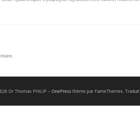
ntaire.
2026 Dr Thomas PHILIP
–
OnePress
thème par FameThemes. Traduit 