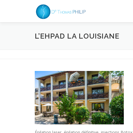
Aller
au
contenu
L’EHPAD LA LOUISIANE
Épilation laser, épilation définitive, injections B