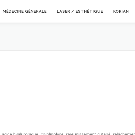
MÉDECINE GÉNÉRALE
LASER / ESTHÉTIQUE
KORIAN
otox, acide hyaluronique, cryolipolyse, rajeunissement cutané, relâche