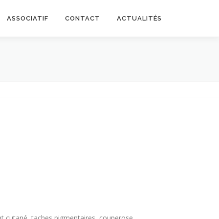
ASSOCIATIF
CONTACT
ACTUALITÉS
ment cutané, taches pigmentaires, couperose,