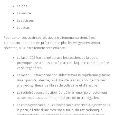
Le dos
Le ventre
Les cuisses
Les bras
Pour traiter ces cicatrices, plusieurs traitements existent. Il est
cependant important de préciser que plus les vergetures seront
récentes, plus le traitement sera efficace.
Le laser C02 fractionné abrase les couches de la peau,
provoque une « blessure » à partir de laquelle cette dernière
va se régénérer.
Le laser C02 fractionné non ablatif traverse l’épiderme (sans le
léser) jusqu’au derme, où il chauffe les tissus pour entraîner
une néo-synthèse de fibres de collagène et d’élastine.
La radiofréquence fractionnée délivre l’énergie directement
au sein des tissus par l’intermédiaire de micro-aiguilles.
La carboxythérapie (ou carbothérapie) consiste à injecter sous
la peau, à l’aide d’une très fine aiguille, du gaz carbonique