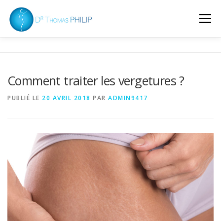
Aller
au
Menu
contenu
MÉDECINE GÉNÉRALE
LASER / ESTHÉTIQUE
Comment traiter les vergetures ?
KORIAN
ASSOCIATIF
CONTACT
PUBLIÉ LE
20 AVRIL 2018
PAR
ADMIN9417
ACTUALITÉS