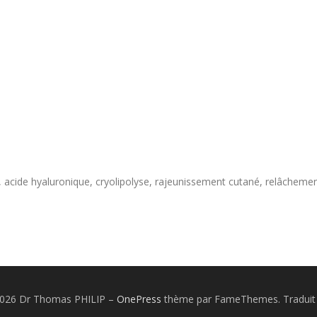
otox, acide hyaluronique, cryolipolyse, rajeunissement cutané, relâche
2026 Dr Thomas PHILIP
–
OnePress
thème par FameThemes. Traduit 