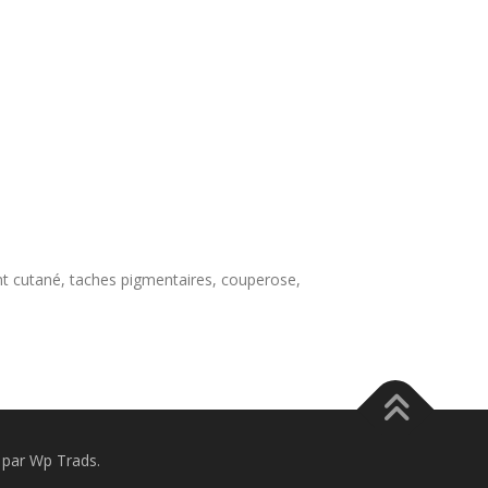
ment cutané, taches pigmentaires, couperose,
par Wp Trads.