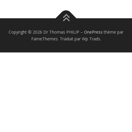
Copyright © 2026 Dr Thomas PHILIP
–
OnePress
thème par
FameThemes. Traduit par Wp Trads.