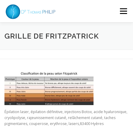
Aller
au
Menu
contenu
MÉDECINE GÉNÉRALE
LASER / ESTHÉTIQUE
GRILLE DE FRITZPATRICK
KORIAN
ASSOCIATIF
CONTACT
ACTUALITÉS
Épilation laser, épilation définitive, injections Botox, acide hyaluronique,
cryolipolyse, rajeunissement cutané, relâchement cutané, taches
pigmentaires, couperose, erythrose, lasers,83400 Hyères